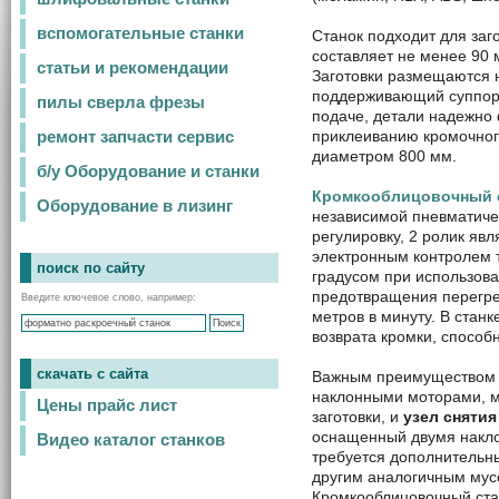
вспомогательные станки
Станок подходит для заг
составляет не менее 90 
статьи и рекомендации
Заготовки размещаются 
поддерживающий суппорт
пилы сверла фрезы
подаче, детали надежно 
приклеиванию кромочног
ремонт запчасти сервис
диаметром 800 мм.
б/у Оборудование и станки
Кромкооблицовочный 
Оборудование в лизинг
независимой пневматиче
регулировку, 2 ролик яв
электронным контролем т
поиск по сайту
градусом при использова
предотвращения перегрев
Введите ключевое слово, например:
метров в минуту. В стан
возврата кромки, способн
скачать с сайта
Важным преимуществом
наклонными моторами, мо
Цены прайс лист
заготовки, и
узел сняти
оснащенный двумя накло
Видео каталог станков
требуется дополнительны
другим аналогичным мус
Кромкооблицовочный ста