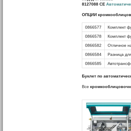
8127088 CE
Автоматиче
ОПЦИИ
кромкооблицов
0866577
Комплект фр
0866578
Комплект фр
0866582
Отличное н
0866584
Разница дл
0866585
Автотрансф
Буклет по автоматичес
Все
кромкооблицовочн