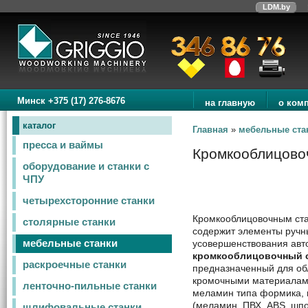
LDM.by
Минск +375 (17) 276-8676
на главную
о ком
каталог
Главная
»
мебельные ста
пресса и ваймы
Кромкооблицово
оборудование и станки с
ЧПУ
четырехсторонние станки
Кромкооблицовочным ста
столярные станки
содержит элементы ручны
усовершенствования авто
мебельные станки
кромкооблицовочный с
раскроечные станки
предназначенный для об
кромочными материалами
ленточно-пильные станки
меламин типа формика, ш
(меламин, ПВХ, ABS, шпо
шлифовальные станки