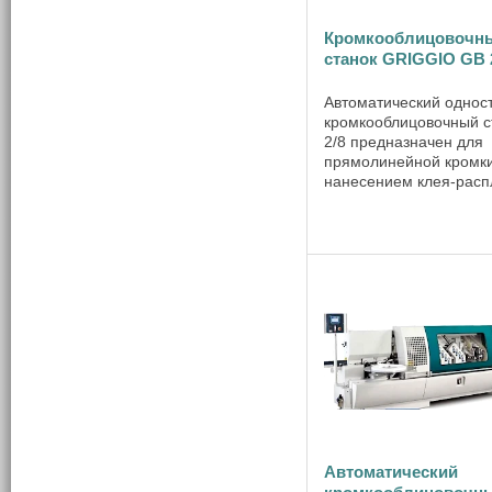
Кромкооблицовочн
станок GRIGGIO GB 
Автоматический однос
кромкооблицовочный с
2/8 предназначен для
прямолинейной кромки
нанесением клея-расп
торец заготовки. Пред
для нанесения кромки
АВС толщиной от 0,4 д
полосового материала 
...
Автоматический