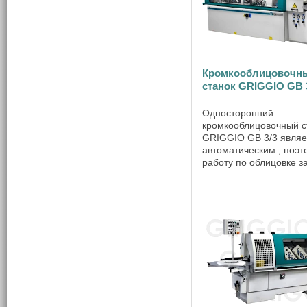
Кромкооблицовочн
станок GRIGGIO GB 
Односторонний
кромкооблицовочный с
GRIGGIO GB 3/3 являе
автоматическим , поэт
работу по облицовке з
кромочным материало
выполнят без примене
ручного труда. Данное
оборудование отличае
предыдущих модифик
станка ...