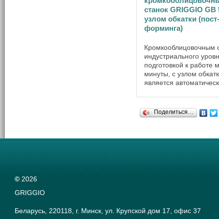
кромкооблицовочн
станок GRIGGIO GB 
узлом обкатки (пост
форминга)
Кромкооблицовочным 
индустриального уровн
подготовкой к работе 
минуты, с узлом обкат
является автоматичес
кромкооблицовочный с
GRIGGIO GB 5/8RА ,
предназначенный для
Поделиться…
облицовки плитных ма
из древесины или ...
©
2026
GRIGGIO
Беларусь, 220118, г. Минск, ул. Крупской дом 17, офис 37