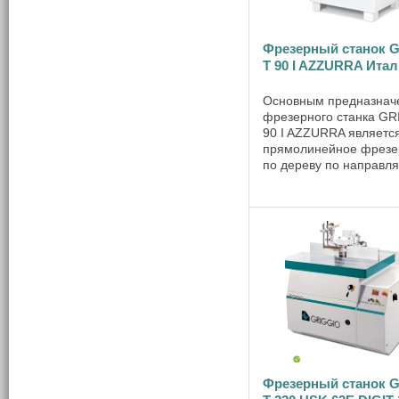
Фрезерный станок 
T 90 I AZZURRA Ита
Основным предназнач
фрезерного станка GR
90 I AZZURRA являетс
прямолинейное фрезе
по дереву по направ
линейкам и криволине
фрезерование с прим
шаблона. Подача в это
будет ручной. Станок
применяется также ...
Фрезерный станок 