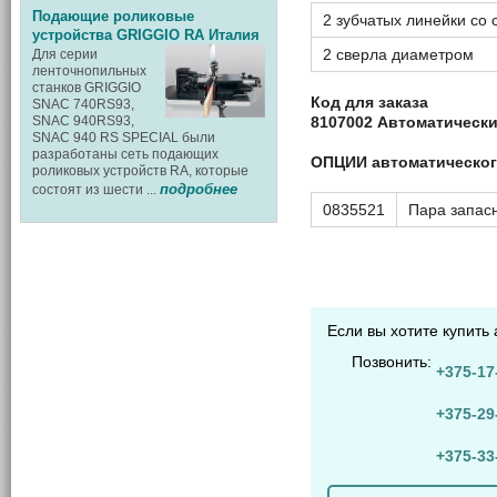
Подающие роликовые
2 зубчатых линейки со
устройства GRIGGIO RA Италия
2 сверла диаметром
Для серии
ленточнопильных
станков GRIGGIO
Код для заказа
SNAC 740RS93,
8107002 Автоматическ
SNAC 940RS93,
SNAC 940 RS SPECIAL были
разработаны сеть подающих
ОПЦИИ автоматическог
роликовых устройств RA, которые
подробнее
состоят из шести ...
0835521
Пара запас
Если вы хотите купить
Позвонить:
+375-17
+375-29
+375-33