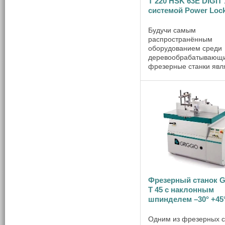
Т 220 HSK 63E DIGIT 
системой Power Loc
Будучи самым
распространённым
оборудованием среди
деревообрабатывающи
фрезерные станки явл
незаменимыми при вы
рельефной, профильн
плоской обработки ма
От того, насколько ка
отдельный элемент ст
продуман до ...
Фрезерный станок 
Т 45 с наклонным
шпинделем –30° +45
Одним из фрезерных с