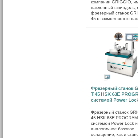
компании GRIGGIO, 
наклонный шпиндель, 
фрезерный станок GR
45 с возможностью на
шпинделя от –30° до +
позволяет выполнять н
плоское и профильное
строгание кромок дета
обгон ...
Фрезерный станок 
Т 45 HSK 63E PROGR
сиcтемой Power Loc
Фрезерный станок GR
45 HSK 63E PROGRAM 
системой Power Lock 
аналогичное базовое
оснащение, как и стан