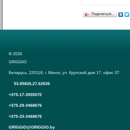
HSK 63E DIGIT 4. Глав
отличительная особен
заключается в более
Поделиться…
усовершенствованном
электронном программа
©
2026
GRIGGIO
Беларусь, 220118, г. Минск, ул. Крупской дом 17, офис 37
53.85826,27.62636
+375-17-3935570
+375-29-3468676
+375-33-3468676
GRIGGIO@GRIGGIO.by