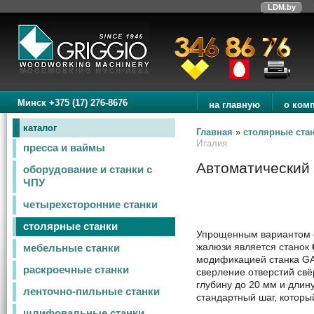
LDM.by
Минск +375 (17) 276-8676
на главную
о ком
каталог
Главная
»
столярные ста
Италия
пресса и ваймы
Автоматический
оборудование и станки с
ЧПУ
четырехсторонние станки
столярные станки
Упрощенным вариантом ф
жалюзи является станок
мебельные станки
модификацией станка GA
раскроечные станки
сверление отверстий свё
глубину до 20 мм и длин
ленточно-пильные станки
стандартный шаг, которы
шлифовальные станки