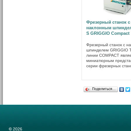
Фрезерный станок с
наклонным шпиндел
S GRIGGIO Compact
Фрезерный станок с н
шпинделем GRIGGIO T
линии COMPACT являе
миниатюрным предста
серии фрезерных станк
расширяет возможнос
обработки древесины.
станок не занимает мн
и подходит для средних
Поделиться…
©
2026