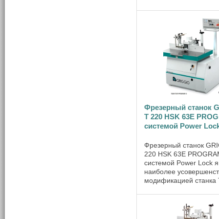
распространённых по
изделий таких, как пли
наличник, филенка, ваг
также половая доска. 
требуется ...
Фрезерный станок 
Т 220 HSK 63E PROG
системой Power Loc
Фрезерный станок GR
220 HSK 63E PROGRAM
системой Power Lock я
наиболее усовершенс
модификацией станка 
HSK 63E и подходит д
производителей ценящ
время, следящих за
безупречным качество