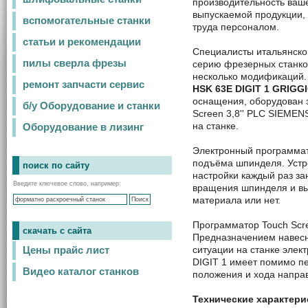
производительность ваше
выпускаемой продукции,
вспомогательные станки
труда персоналом.
статьи и рекомендации
Специалисты итальянско
пилы сверла фрезы
серию фрезерных станко
несколько модификаций.
ремонт запчасти сервис
HSK 63E DIGIT 1 GRIGG
оснащения, оборудован 
б/у Оборудование и станки
Screen 3,8'' PLC SIEME
на станке.
Оборудование в лизинг
Электронный программат
подъёма шпинделя. Устр
поиск по сайту
настройки каждый раз за
Введите ключевое слово, например:
вращения шпинделя и вы
материала или нет.
Программатор Touch Scre
скачать с сайта
Предназначением навесн
ситуации на станке эле
Цены прайс лист
DIGIT 1 имеет помимо п
Видео каталог станков
положения и хода напра
Технические характери