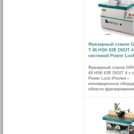
выпускаемой продукции
Фрезерный станок 
Т 45 HSK 63E DIGIT 4
системой Power Loc
Фрезерный станок GR
45 HSK 63E DIGIT 4 с 
Power Lock Италия –
инновационное оборуд
области фрезерования
Уникальность станка
заключается в его осн
Ни каждый станок мож
похвастаться наличием
осевого ...