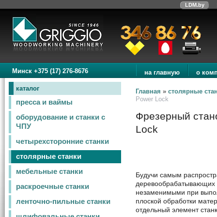
LDM.by
Минск +375 (17) 276-8676
на главную
о ком
каталог
Главная
»
столярные ста
Power Lock
пресса и ваймы
Фрезерный стано
оборудование и станки с
ЧПУ
Lock
четырехсторонние станки
столярные станки
мебельные станки
Будучи самым распрост
деревообрабатывающих с
раскроечные станки
незаменимыми при выпо
плоской обработки матер
ленточно-пильные станки
отдельный элемент станк
шлифовальные станки