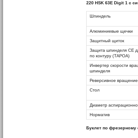
220 HSK 63E Digit 1 с 
Шпиндель
Алюминиевые щечки
Защитный щиток
Защита шпинделя СЕ д
по контуру (TAPOA)
Инвертер скорости вр
шпинделя
Реверсивное вращение
Cтол
Диаметр аспирационног
Норматив
Буклет по фрезерному 