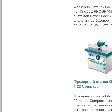
Фрезерный станок GR
45 HSK 63E PROGRAM 
системой Power Lock 
аналогичное базовое
оснащение, как и стан
HSK 63E DIGIT 4. Глав
отличительная особен
заключается в более
усовершенствованном
электронном программа
Фрезерный станок 
T 22 Compact
Фрезерный станок GR
22 линии Compact – на
специалистов, заним
изготовлением погона