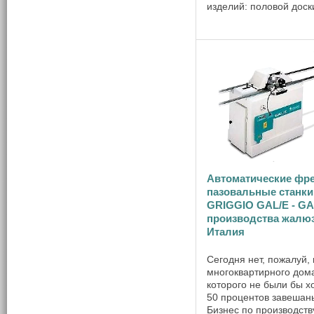
изделий: половой доск
террасной доски (декин
вагонки, плинтуса, нал
филёнки и других изде
Станок выполняет
разнообразные ...
Автоматические фре
пазовальные станки
GRIGGIO GAL/E - GA
производства жалю
Италия
Сегодня нет, пожалуй,
многоквартирного дома
которого не были бы х
50 процентов завешан
Бизнес по производств