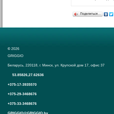
нехитрого устройства р
каждым годом и от того
насколько правильно б
Поделиться…
подобран ваш станок ..
©
2026
GRIGGIO
Беларусь, 220118, г. Минск, ул. Крупской дом 17, офис 37
53.85826,27.62636
+375-17-3935570
+375-29-3468676
+375-33-3468676
GRIGGIO@GRIGGIO.by