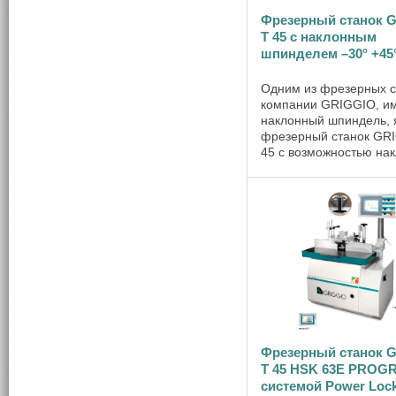
Фрезерный станок 
Т 45 с наклонным
шпинделем –30° +45
Одним из фрезерных с
компании GRIGGIO, 
наклонный шпиндель, 
фрезерный станок GR
45 с возможностью на
шпинделя от –30° до +
позволяет выполнять н
плоское и профильное
строгание кромок дета
обгон ...
Фрезерный станок 
Т 45 HSK 63E PROGR
сиcтемой Power Loc