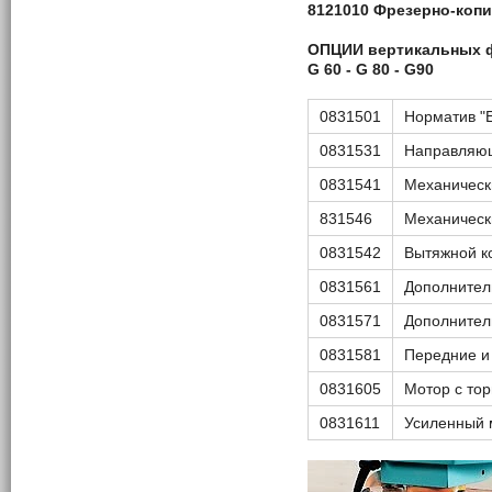
8121010 Фрезерно-коп
ОПЦИИ вертикальных 
G
60 -
G
80 -
G
90
0831501
Норматив "
0831531
Направляющ
0831541
Механическ
831546
Механическ
0831542
Вытяжной к
0831561
Дополнител
0831571
Дополнител
0831581
Передние и 
0831605
Мотор с то
0831611
Усиленный м