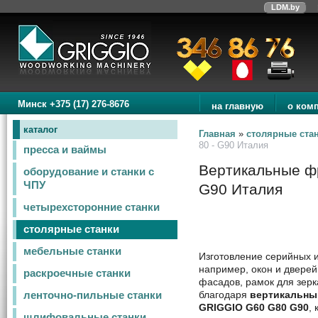
LDM.by
Минск +375 (17) 276-8676
на главную
о ком
каталог
Главная
»
столярные ста
80 - G90 Италия
пресса и ваймы
Вертикальные фр
оборудование и станки с
ЧПУ
G90 Италия
четырехсторонние станки
столярные станки
мебельные станки
Изготовление серийных 
например, окон и двере
раскроечные станки
фасадов, рамок для зер
благодаря
вертикальны
ленточно-пильные станки
GRIGGIO G60 G80 G90
,
шлифовальные станки