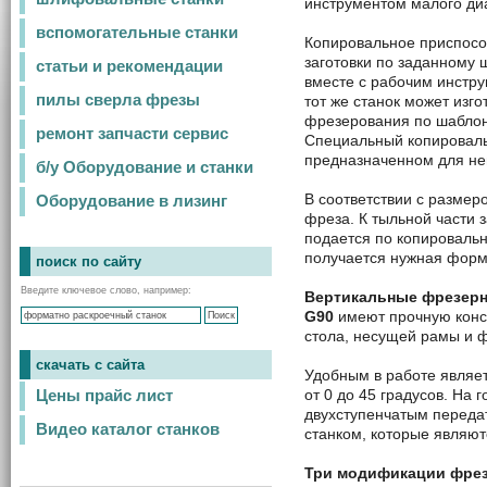
инструментом малого ди
вспомогательные станки
Копировальное приспосо
заготовки по заданному 
статьи и рекомендации
вместе с рабочим инструм
пилы сверла фрезы
тот же станок может изго
фрезерования по шаблон
ремонт запчасти сервис
Специальный копироваль
предназначенном для нег
б/у Оборудование и станки
В соответствии с размер
Оборудование в лизинг
фреза. К тыльной части 
подается по копировальн
получается нужная форм
поиск по сайту
Введите ключевое слово, например:
Вертикальные фрезерн
G90
имеют прочную конст
стола, несущей рамы и ф
скачать с сайта
Удобным в работе являет
от 0 до 45 градусов. На
Цены прайс лист
двухступенчатым переда
Видео каталог станков
станком, которые являют
Три модификации фрезе