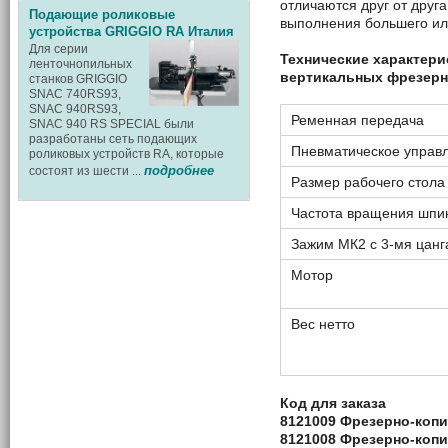
отличаются друг от друг
Подающие роликовые
выполнения большего ил
устройства GRIGGIO RA Италия
Для серии
Технические характери
ленточнопильных
вертикальных фрезерн
станков GRIGGIO
SNAC 740RS93,
SNAC 940RS93,
Ременная передача
SNAC 940 RS SPECIAL были
разработаны сеть подающих
Пневматическое управ
роликовых устройств RA, которые
подробнее
состоят из шести ...
Размер рабочего стола
Частота вращения шпи
Зажим МК2 с 3-мя цан
Мотор
Вес нетто
Код для заказа
8121009 Фрезерно-коп
8121008 Фрезерно-коп