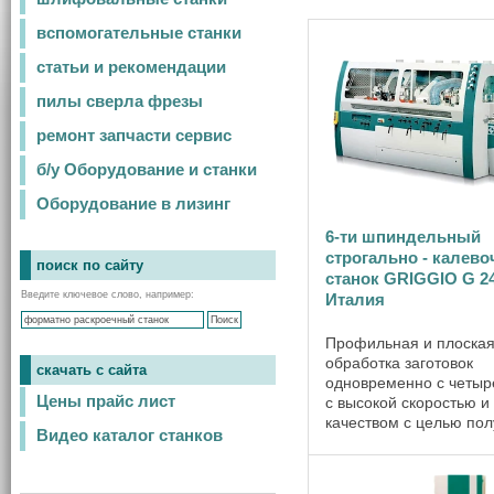
вспомогательные станки
статьи и рекомендации
пилы сверла фрезы
ремонт запчасти сервис
б/у Оборудование и станки
Оборудование в лизинг
6-ти шпиндельный
строгально - калев
поиск по сайту
станок GRIGGIO G 2
Введите ключевое слово, например:
Италия
Профильная и плоска
обработка заготовок
скачать с сайта
одновременно с четыр
Цены прайс лист
с высокой скоростью и
качеством с целью по
Видео каталог станков
изделий заданной фор
возможной благодаря
строгально-калевочном