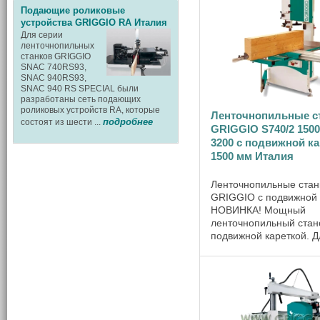
компании GRIGGIO G 2
Подающие роликовые
который оснащен сразу 
устройства GRIGGIO RA Италия
Для серии
ленточнопильных
станков GRIGGIO
SNAC 740RS93,
SNAC 940RS93,
SNAC 940 RS SPECIAL были
разработаны сеть подающих
роликовых устройств RA, которые
Ленточнопильные с
подробнее
состоят из шести ...
GRIGGIO S740/2 1500
3200 с подвижной к
1500 мм Италия
Ленточнопильные стан
GRIGGIO с подвижной 
НОВИНКА! Мощный
ленточнопильный стан
подвижной кареткой. Д
получения прямолине
криволинейных загото
определённых размеро
листовых материалов,
массива с минимальным