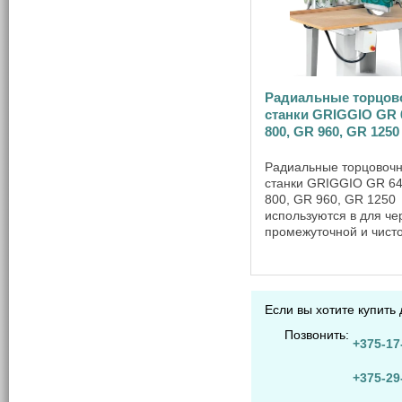
Радиальные торцов
станки GRIGGIO GR 
800, GR 960, GR 125
Радиальные торцовоч
станки GRIGGIO GR 64
800, GR 960, GR 1250
используются в для че
промежуточной и чист
торцовки различных м
с плоской, выпуклой и 
поверхностями. Назва
данных пил произошло
Если вы хотите купить 
внешнего ...
Позвонить:
+375-17
+375-29