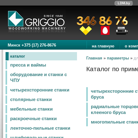
LDM.by
Минск +375 (17) 276-8676
на главную
о ком
каталог
Главная
»
параметры
»
дл
пресса и ваймы
Каталог по прим
оборудование и станки с
ЧПУ
четырехсторонние станки
четырехсторонние с
бруса
столярные станки
радиальные торцов
мебельные станки
клееного бруса
раскроечные станки
многопильные станк
ленточно-пильные станки
шлифовальные станки