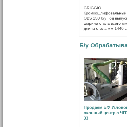
GRIGGIO
Кромкошлифовальный 
OBS 150 б/у Год выпус
ширина стола всего м
длина стола мм 1440 с
движения шлифовальн
ленты м/сек. 23 ступе
переключение скорост
Б/у Обрабатыва
Ширина шлифовально
максимально мм 150
Расстояние ...
Продаем Б/У Углово
оконный центр с Ч
33