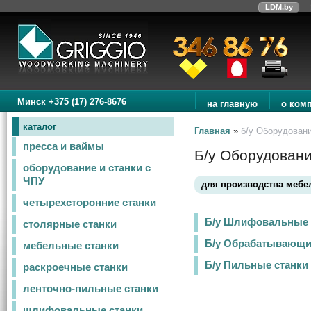
LDM.by
Минск +375 (17) 276-8676
на главную
о ком
каталог
Главная
»
б/у Оборудовани
пресса и ваймы
Б/у Оборудовани
оборудование и станки с
ЧПУ
для производства мебе
четырехсторонние станки
Б/у Шлифовальные 
столярные станки
Б/у Обрабатывающи
мебельные станки
Б/у Пильные станки
раскроечные станки
ленточно-пильные станки
шлифовальные станки