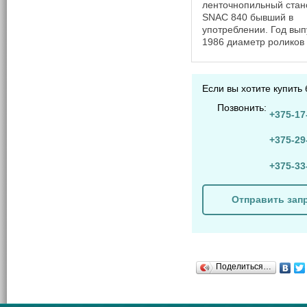
ленточнопильный стан
SNAC 840 бывший в
употреблении. Год вып
1986 диаметр роликов
пропускная высота мм
пропускная ширина мм
Количество подающих
Если вы хотите купить
вальцов 1 стол накло
на ° 45 частота враще
Позвонить:
+375-17
шкивов об/мин 630 ...
+375-29
+375-33
Отправить зап
Поделиться…