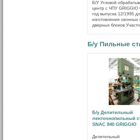
Б/У Угловой обрабат
центр с ЧПУ GRIGGIO
год выпуска 12/1995 д
изготовления оконных 
дверных блоков Участо
шипорезный Торцовоч
пила мощность привод
диаметр пилы мм 400
Б/у Пильные ста
скорость вращения об.
3000 горизонтальный хо
Б/у Делительный
ленточнопильный с
SNAC 840 GRIGGIO
Делительный