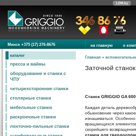
LDM.by
Минск +375 (17) 276-8676
на главную
о ком
каталог
Главная
»
вспомогательн
пресса и ваймы
Заточной станок
оборудование и станки с
ЧПУ
четырехсторонние станки
Станок GRIGGIO GA 600
столярные станки
Каждая деталь деревооб
мебельные станки
обыкновение через какое
раскроечные станки
изнашиваться. Особенно 
вращающихся элементов т
ленточно-пильные станки
скорейшего возвращения
станок для твердоспл
шлифовальные станки