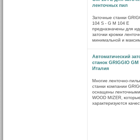
ленточных пил
Заточные станки GRI
104 S - G М 104 E
предназначены для ид
заточки кромки ленточ
минимальной и макси
шириной 10 и 50 мм п
зуба пилы 5-30 мм. Д
Автоматический зат
станки способны затач
54 зубьев в минуту. Ос
станок GRIGGIO GМ 
Италия
Многие ленточно-пил
станки компании GRI
оснащены ленточными
WOOD MIZER, которы
характеризуются каче
поверхностью распила
минимальных потерях
материала. Для подде
высокой режущей спос
пил данного типа был .