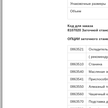
Упаковочные размеры
Объем
Код для заказа
8107020 Заточной стан
ОПЦИИ
заточного стан
0863521
Охладитель
( рекоменду
0863510
Станина
0863540
Масляная эм
0863541
Приспособл
0863550
Алмазный т
0863560
Чашечный к
0863570
Подставка 