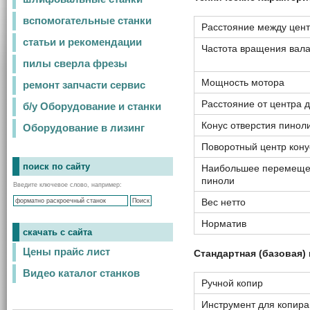
вспомогательные станки
Расстояние между цен
статьи и рекомендации
Частота вращения вал
пилы сверла фрезы
Мощность мотора
ремонт запчасти сервис
Расстояние от центра д
б/у Оборудование и станки
Конус отверстия пинол
Оборудование в лизинг
Поворотный центр кону
поиск по сайту
Наибольшее перемещ
пиноли
Введите ключевое слово, например:
Вес нетто
Норматив
скачать с сайта
Цены прайс лист
Стандартная (базовая)
Видео каталог станков
Ручной копир
Инструмент для копира