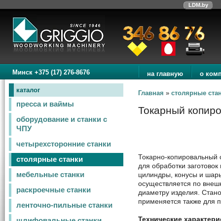
LDM.by
Минск +375 (17) 276-8676
на главную
о ком
каталог
Главная
»
столярные ста
пресса и ваймы
Токарный копир
оборудование и станки с
ЧПУ
четырехсторонние станки
Токарно-копировальный 
столярные станки
для обработки заготовок
цилиндры, конусы и шары
мебельные станки
осуществляется по внеш
раскроечные станки
диаметру изделия. Стан
применяется также для п
ленточно-пильные станки
Технические характери
шлифовальные станки