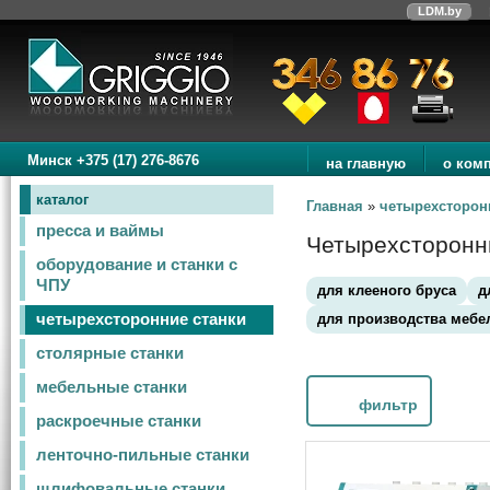
LDM.by
Минск +375 (17) 276-8676
на главную
о ком
каталог
Главная
»
четырехсторон
пресса и ваймы
Четырехсторонни
оборудование и станки с
ЧПУ
для клееного бруса
д
для производства мебе
четырехсторонние станки
столярные станки
мебельные станки
фильтр
раскроечные станки
ленточно-пильные станки
шлифовальные станки