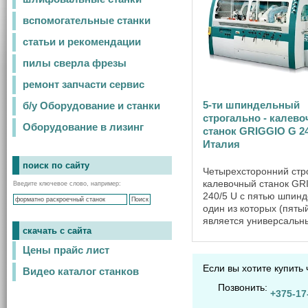
вспомогательные станки
статьи и рекомендации
пилы сверла фрезы
ремонт запчасти сервис
5-ти шпиндельный
б/у Оборудование и станки
строгально - калев
Оборудование в лизинг
станок GRIGGIO G 2
Италия
поиск по сайту
Четырехсторонний стро
калевочный станок GR
Введите ключевое слово, например:
240/5 U с пятью шпин
один из которых (пяты
является универсальн
скачать с сайта
моторизированной рег
по вертикали, демонст
Цены прайс лист
прекрасные результаты
Если вы хотите купить
области производства 
Видео каталог станков
...
Позвонить:
+375-17