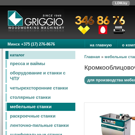
LDM.by
Минск +375 (17) 276-8676
на главную
о ком
каталог
Главная
»
мебельные ста
пресса и ваймы
Кромкооблицово
оборудование и станки с
ЧПУ
для производства мебе
четырехсторонние станки
столярные станки
мебельные станки
раскроечные станки
ленточно-пильные станки
шлифовальные станки