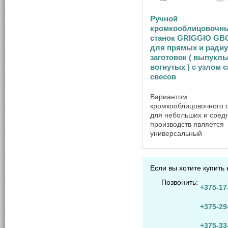
Ручной
кромкооблицовочн
станок GRIGGIO GB
для прямых и ради
заготовок ( выпуклы
вогнутых ) с узлом 
свесов
Вариантом
кромкооблицовочного 
для небольших и сред
производств является
универсальный
кромкооблицовочный с
GRIGGIO GBC 92R ита
компании , имеющий 
Если вы хотите купить
небольших размерах у
предварительной торц
Позвонить:
+375-17
обрезки и узел фрезеро
+375-29
+375-33