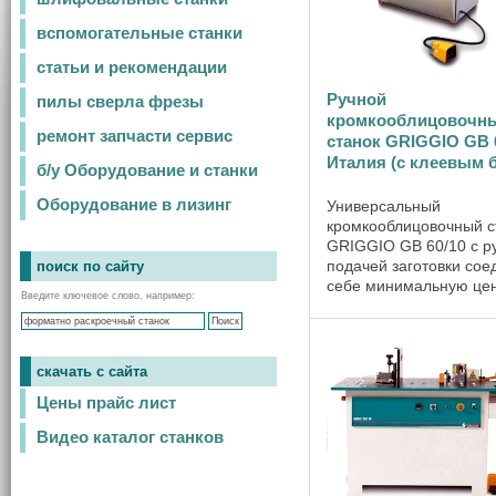
вспомогательные станки
статьи и рекомендации
Ручной
пилы сверла фрезы
кромкооблицовочн
ремонт запчасти сервис
станок GRIGGIO GB 
Италия (с клеевым 
б/у Оборудование и станки
Оборудование в лизинг
Универсальный
кромкооблицовочный с
GRIGGIO GB 60/10 с р
подачей заготовки сое
поиск по сайту
себе минимальную цен
Введите ключевое слово, например:
высочайшее качество 
надежность оборудова
предназначен для кро
прямых и фигурных за
скачать с сайта
кромкой из ПВХ, ...
Цены прайс лист
Видео каталог станков