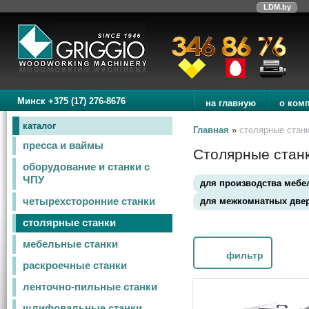
LDM.by
Минск +375 (17) 276-8676
на главную
о ком
каталог
Главная
»
столярные стан
пресса и ваймы
Столярные станк
оборудование и станки с
ЧПУ
для производства мебе
для межкомнатных две
четырехсторонние станки
столярные станки
мебельные станки
фильтр
раскроечные станки
ленточно-пильные станки
шлифовальные станки