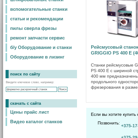
вспомогательные станки
статьи и рекомендации
пилы сверла фрезы
ремонт запчасти сервис
Рейсмусовый стано
б/у Оборудование и станки
GRIGGIO PS 400 Е (4
Оборудование в лизинг
Станки рейсмусовые 
PS 400 E с шириной ст
поиск по сайту
400 мм предназначены
продольного одностор
Введите ключевое слово, например:
фрезерования в разме
толщине плоских загот
максимальной высотой
скачать с сайта
и могут применяться в
различных
Цены прайс лист
Если вы хотите купить
деревообрабатывающих
Видео каталог станков
Позвонить:
+375-17
+375-29