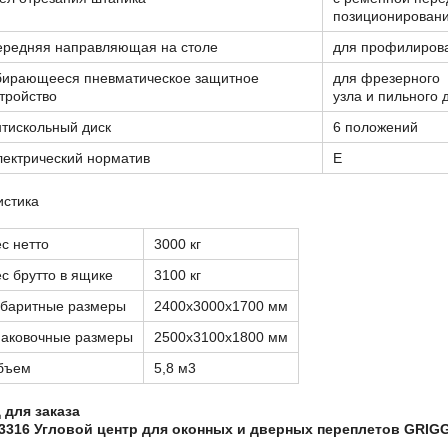
позиционирован
ередняя направляющая на столе
для профилирова
бирающееся пневматическое защитное
для фрезерного
тройство
узла и пильного 
тискольный диск
6 положений
ектрический норматив
Е
истика
с нетто
3000 кг
с брутто в ящике
3100 кг
абаритные размеры
2400x3000x1700 мм
паковочные размеры
2500x3100x1800 мм
бъем
5,8 м3
 для заказа
3316 Угловой центр для оконных и дверных переплетов
GRIG