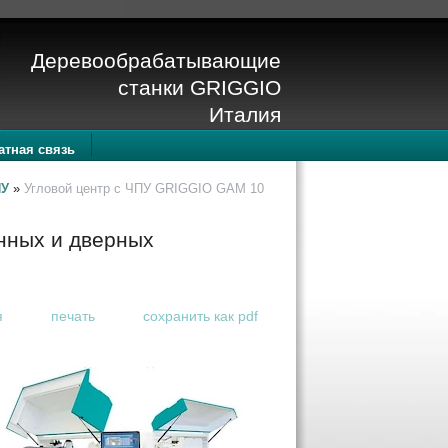
Деревообрабатывающие
станки GRIGGIO
Италия
атная связь
ПУ
»
Угловой центр с ЧПУ GRIGGIO GAM 10
нных и дверных
я
печать
сохранить как pdf