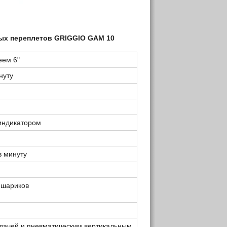
ных переплетов
GRIGGIO
GAM
10
еем 6"
нуту
индикатором
в минуту
 шариков
дачей и пневматическим вертикальным