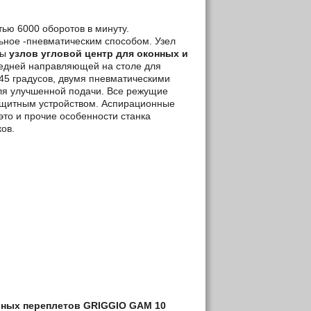
ью 6000 оборотов в минуту.
ьное -пневматическим способом. Узел
ты
узлов угловой центр для оконных и
едней направляющей на столе для
45 градусов, двумя пневматическими
ля улучшенной подачи. Все режущие
щитным устройством. Аспирационные
это и прочие особенности станка
ов.
ерных переплетов
GRIGGIO
GAM
10