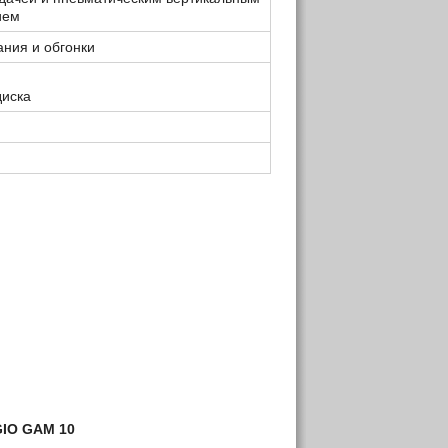
ием
ния и обгонки
диска
GIO
GAM 10