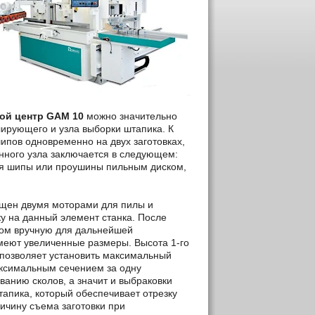
ой центр GAM 10
можно значительно
лирующего и узла выборки штапика. К
ипов одновременно на двух заготовках,
анного узла заключается в следующем:
ся шипы или проушины пильным диском,
ащен двумя моторами для пилы и
у на данный элемент станка. После
ром вручную для дальнейшей
еют увеличенные размеры. Высота 1-го
позволяет установить максимальный
аксимальным сечением за одну
ванию сколов, а значит и выбраковки
апика, который обеспечивает отрезку
ичину съема заготовки при