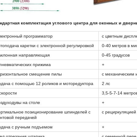
ндартная комплектация
углового центра для оконных и двер
лектронный программатор
с цветным диспл
топодача каретки с электронной регулировкой
0-40 метров в ми
аклонная направляющая
0-45 градусов
 пневматических прижима
+
оризонтальное смещение пилы
с механическим 
дача с помощью 12 роликов и моторедуктора
2 лс
скорости
3,5-5-7-14 метро
здуходувы на столе
+
ертикальное позиционирование шпинделей с
с рециркуляцией
нтовой передачей
одача с ручным подъемом
+
ел отрезания штапика
с ременной пере