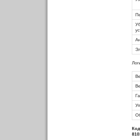
П
У
ус
Ан
Эл
Лог
Ве
Ве
Г
У
О
Код
810