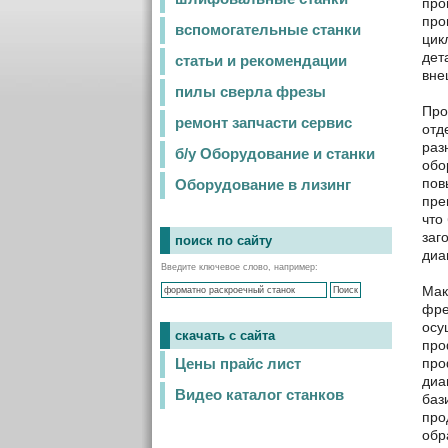
про
про
вспомогательные станки
цик
дет
статьи и рекомендации
вне
пилы сверла фрезы
Про
ремонт запчасти сервис
отд
раз
б/у Оборудование и станки
обо
пов
Оборудование в лизинг
пре
что
заг
поиск по сайту
диа
Введите ключевое слово, например:
Мак
фре
осу
скачать с сайта
про
про
Цены прайс лист
диа
Видео каталог станков
баз
про
обр