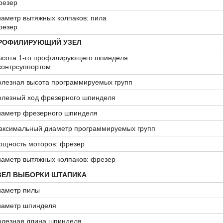
резер
аметр вытяжных колпаков: пила
резер
РОФИЛИРУЮЩИЙ УЗЕЛ
ысота 1-го профилирующего шпинделя
контрсуппортом
олезная высота программируемых групп
олезный ход фрезерного шпинделя
иаметр фрезерного шпинделя
аксимальный диаметр программируемых групп
ощность моторов: фрезер
аметр вытяжных колпаков: фрезер
ЗЕЛ ВЫБОРКИ ШТАПИКА
иаметр пилы
иаметр шпинделя
олезная длина шпинделя