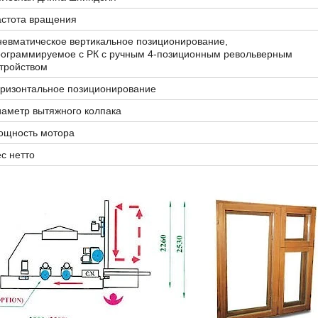
астота вращения
евматическое вертикальное позиционирование,
рограммируемое с РК с ручным 4-позиционным револьверным
тройством
оризонтальное позиционирование
аметр вытяжного колпака
ощность мотора
с нетто