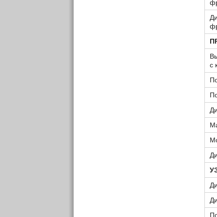
ф
Ди
ф
П
В
с 
П
П
Д
М
М
Ди
У
Д
Д
П