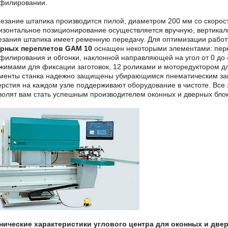
филировании.
езание штапика производится пилой, диаметром 200 мм со скорост
изонтальное позиционирование осуществляется вручную, вертикал
езания штапика имеет ременную передачу. Для оптимизации рабо
рных переплетов GAM 10
оснащен некоторыми элементами: пер
филирования и обгонки, наклонной направляющей на угол от 0 до 
жимами для фиксации заготовок, 12 роликами и моторедуктором д
менты станка надежно защищены убирающимся пнематическим за
ерстия на каждом узле поддерживают оборудование в чистоте. Все 
волят вам стать успешным производителем оконных и дверных блок
нические характеристики углового центра для оконных и дв