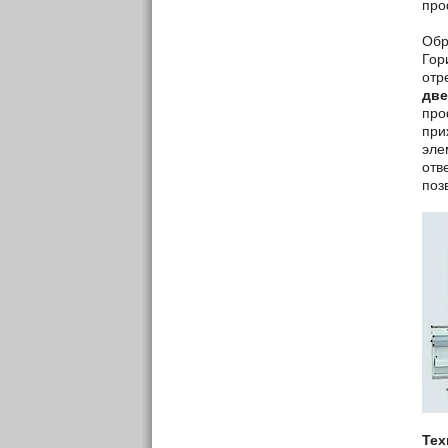
про
Обр
Гор
отр
две
про
при
эле
отв
поз
Тех