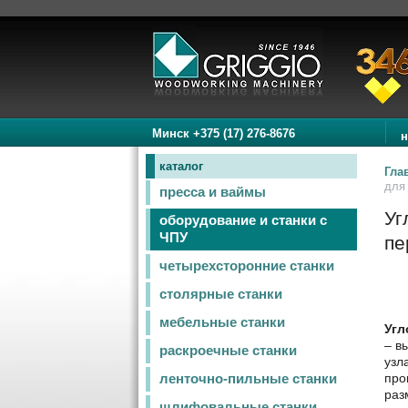
Минск +375 (17) 276-8676
н
каталог
Гла
для
пресса и ваймы
Уг
оборудование и станки с
ЧПУ
пе
четырехсторонние станки
столярные станки
мебельные станки
Угл
– в
раскроечные станки
узл
про
ленточно-пильные станки
раз
шлифовальные станки