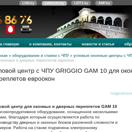
LDM.by
GRIGGIO.by
LEITZ.by
AMF.by
а главную
о компании, контакты
новости и статьи
обр
вная
»
оборудование и станки с ЧПУ
»
угловые оконные центры с Ч
 оконных и дверных переплетов евроокон
ловой центр с ЧПУ GRIGGIO GAM 10 для око
реплетов евроокон
поделитьс
овой центр для оконных и дверных переплетов GAM 10
ысокопродуктивное оборудование, оснащенное несколькими
ами, благодаря которым осуществляется работа по
изводству дверных и оконных блоков различной сложности и
меров. Работа на станке подчинена электронному