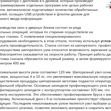
грамматору с дисплеем в 6 дюймов, который производит
граммирование отдельных программ или целых рабочих
лов, автоматически подсчитывает количество обработанных
алей, оснащен USB устройством и флоппи-диском для
шнего ввода информации.
изводства окон и дверных блоков состоит из ряда
ельных операций, которые по старинке осуществляли на
ных станках. С появлением специализированного
рудования необходимость в этом отпала, поэтому используя
углов
ысить производительность. Станок состоит из шипорезного, профи
имуществам шипорезного узла относится возможность зарезания ш
 благоприятно сказывается на скорости работы. Принцип работы д
отовка сначала обрезается на нужный размер, а затем формируют
метром 400 мм.
симальная высота реза составляет 120 мм. Шипорезный узел осн
зера, мощностью 4 и 10 лс, что увеличивает максимальную нагрузк
ществления процедуры шипорезания заготовки подаются операто
фильной обработки. Основные шпиндели профилирующего узла им
филирующего шпинделя с контрсуппортом составляет 320 мм, что 
метр инструментов. Это обеспечивает профилирование бруса с м
ировку. Антискольный диск с 6-ю положениями препятствует образо
дукции. Последним немаловажным узлом является узел выборки шт
аботанного штапика, позволяя экономить материал и сократить вел