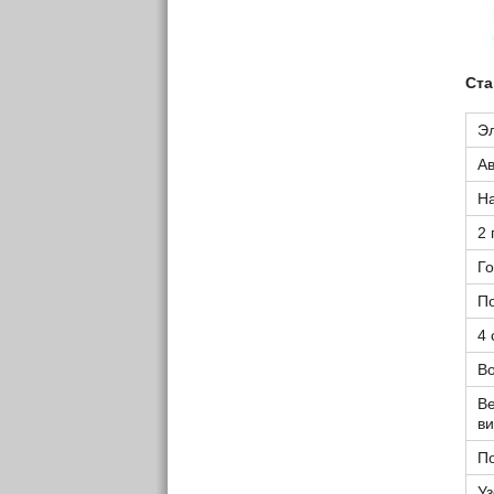
Ста
Э
Ав
Н
2
Г
По
4 
Во
В
ви
П
Уз