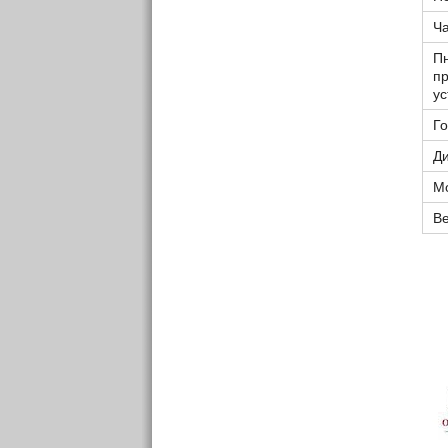
Ч
Пн
п
ус
Г
Ди
М
Ве