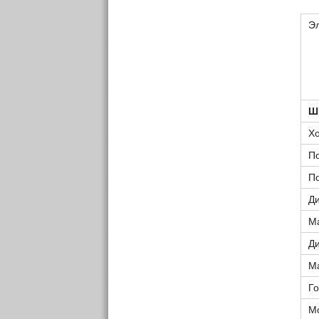
Эл
Ш
Хо
П
П
Д
М
Ди
М
Го
М