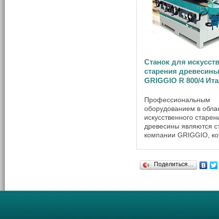
Станок для искусст
старения древесин
GRIGGIO R 800/4 Ит
Профессиональным
оборудованием в обла
искусственного старен
древесины являются с
компании GRIGGIO, к
предоставляют клиент
возможность выбора ст
зависимости от ширин
Поделиться…
заготовок, количества 
двигателей, их мощност