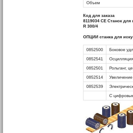
Объем
Код для заказа
8119034
CE
Станок для 
R
300/4
ОПЦИИ
станка для иск
0852500
Боковое уд
0852541
Осцилляция
0852501
Рольганг, це
0852514
Увеличение
0852539
Электричес
С цифровым