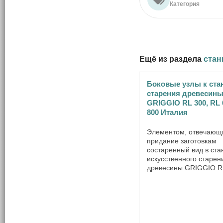
Категория
Ещё из раздела
стан
Боковые узлы к ста
старения древесин
GRIGGIO RL 300, RL 
800 Италия
Элементом, отвечающ
придание заготовкам
состаренный вид в ста
искусственного старен
древесины GRIGGIO R 
600, R 800, являются 
узлы для старения заг
300, RL 600, RL 800 , 
располагаются по пра
левую ...