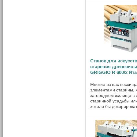
из стали, меди и алюм
является станок для
искусственного старен
древесины R ...
Станок для искусст
старения древесин
GRIGGIO R 600/2 Ит
Многие из нас восхищ
элементами старины, 
загородном жилище в 
старинной усадьбы ил
хотели бы декорирова
отдельную часть пом
состаренным брусом и
древесиной. Спрос на
подобного рода услуги
каждым ...