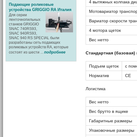
4 вытяжных колпака д
Подающие роликовые
устройства GRIGGIO RA Италия
Мотовариатор транспор
Для серии
ленточнопильных
Вариатор скорости тра
станков GRIGGIO
SNAC 740RS93,
4 мотора щеток
SNAC 940RS93,
SNAC 940 RS SPECIAL были
Вес нетто
разработаны сеть подающих
роликовых устройств RA, которые
подробнее
состоят из шести ...
Стандартная (базовая)
Подъем щеток
с пом
Норматив
СЕ
Логистика
Вес нетто
Вес брутто в ящике
Габаритные размеры
Упаковочные размеры