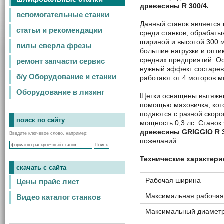
древесины R 300/4.
вспомогательные станки
Данный станок
является
статьи и рекомендации
среди станков, обрабат
шириной и высотой 300 
пилы сверла фрезы
большие нагрузки и опти
средних предприятий. 
ремонт запчасти сервис
нужный эффект состарев
б/у Оборудование и станки
работают от 4 моторов м
Оборудование в лизинг
Щетки оснащены вытяжны
помощью маховичка, кот
подаются с разной скоро
поиск по сайту
мощность 0,3 лс. Станок 
древесины GRIGGIO R 3
Введите ключевое слово, например:
пожеланий.
Технические характери
скачать с сайта
Рабочая ширина
Цены прайс лист
Максимальная рабочая
Видео каталог станков
Максимальный диаметр