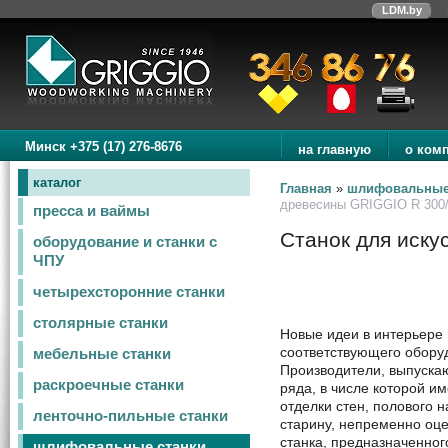
LDM.by
Минск +375 (17) 276-8676
на главную
о ком
каталог
Главная
»
шлифовальные
древесины GRIGGIO R 300/
пресса и ваймы
Станок для иску
оборудование и станки с
ЧПУ
четырехсторонние станки
столярные станки
Новые идеи в интерьере
соответствующего обору
мебельные станки
Производители, выпуска
раскроечные станки
ряда, в числе которой и
отделки стен, полового н
ленточно-пильные станки
старину, непременно оц
станка, предназначенно
шлифовальные станки