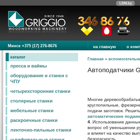
LDM.by
Минск +375 (17) 276-8676
на главную
о ком
каталог
Главная
»
вспомогательн
пресса и ваймы
Автоподатчики 
оборудование и станки с
ЧПУ
четырехсторонние станки
Многие деревообрабатыв
столярные станки
круглопильные, фрезерн
подачи заготовок. Решит
мебельные станки
автоматические подаю
раскроечные станки
4
. Использование данных
вопрос об уменьшении ру
ленточно-пильные станки
и влияет на качество вы
безопасность.
шлифовальные станки