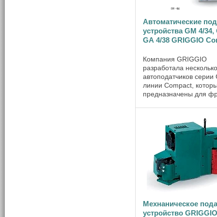
Автоматические по
устройства GM 4/34, 
GА 4/38 GRIGGIO Co
Компания GRIGGIO
разработала нескольк
автоподатчиков серии
линии Compact, котор
предназначены для ф
и фуговальных станков
упрощают работу спец
в области деревообраб
улучшают качество гот
продукции за счёт ...
Мехнаническое под
устройство GRIGGIO