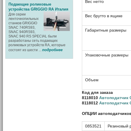
Вес нетто
Подающие роликовые
устройства GRIGGIO RA Италия
Для серии
Вес брутто в ящике
ленточнопильных
станков GRIGGIO
SNAC 740RS93,
Габаритные размеры
SNAC 940RS93,
SNAC 940 RS SPECIAL были
разработаны сеть подающих
роликовых устройств RA, которые
подробнее
состоят из шести ...
Упаковочные размеры
Объем
Код для заказа
8118010
Автоподатчик
8118012
Автоподатчик
ОПЦИИ автоподатчико
0853521
Резиновый р