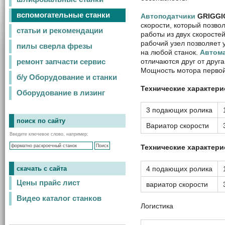
вспомогательные станки
Автоподатчики
GRIGGIO
скорости, который позв
статьи и рекомендации
работы из двух скоростей
рабочий узел позволяет 
пилы сверла фрезы
на любой станок.
Автома
отличаются друг от друг
ремонт запчасти сервис
Мощность мотора первой 
б/у Оборудование и станки
Технические характер
Оборудование в лизинг
3 подающих ролика
поиск по сайту
Вариатор скорости
Введите ключевое слово, например:
Технические характер
4 подающих ролика
скачать с сайта
Цены прайс лист
вариатор скорости
Видео каталог станков
Логистика