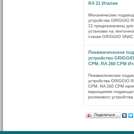
RA 21 Италия
Механические подаю
устройства GRIGGIO R
21 предназначены для
установки на ленточн
станки GRIGGIO SNAC
SNAC 940RS93, SNAC 
SPECIAL и призваны у
Пневматическое по
подачу заготовок из д
для их равномерной о
устройство GRIGGIO
...
CPМ, RA 260 CPM Ит
Пневматические пода
устройства GRIGGIO R
CPМ, RA 260 CPM явл
вариациями подающег
роликового устройства
которое специально
разработано специали
компании Griggio для
Поделиться…
ленточнопильных стан
SNAC RS. При работе с 