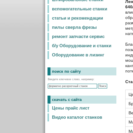
Лен
640
вспомогательные станки
вли
обр
статьи и рекомендации
раз
пилы сверла фрезы
мет
нат
ремонт запчасти сервис
Бла
б/у Оборудование и станки
поз
инд
Оборудование в лизинг
мощ
кан
пот
поиск по сайту
Введите ключевое слово, например:
Ста
Ц
скачать с сайта
Б
Цены прайс лист
В
Видео каталог станков
Ма
Ма