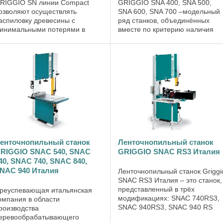
RIGGIO SN линии Compact
GRIGGIO SNA 400, SNA 500,
озволяют осуществлять
SNA 600, SNA 700 –модельный
аспиловку древесины с
ряд станков, объединённых
инимальными потерями в
вместе по критерию наличия
пилки, работают с брёвнами
цельного чугунного шкива
ольшого диаметра с учётом
разного размера, который
труктурных особенностей
позволяют работать при
ерева, естественной структуры
больших нагрузках станка в
олокон, их ...
бесперебойном ...
енточнопильный станок
Ленточнопильный станок
RIGGIO SNAC 540, SNAC
GRIGGIO SNAC RS3 Италия
40, SNAC 740, SNAC 840,
NAC 940 Италия
Ленточнопильный станок Griggi
SNAC RS3 Италия – это станок,
представленный в трёх
реуспевающая итальянская
модификациях: SNAC 740RS3,
омпания в области
SNAC 940RS3, SNAC 940 RS
роизводства
SPECIAL. Станки серии SNAC
еревообрабатывающего