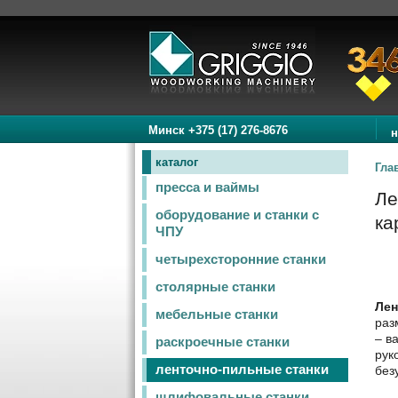
Минск +375 (17) 276-8676
н
каталог
Гла
пресса и ваймы
Ле
оборудование и станки с
ка
ЧПУ
четырехсторонние станки
столярные станки
Лен
мебельные станки
раз
– в
раскроечные станки
рук
ленточно-пильные станки
без
шлифовальные станки