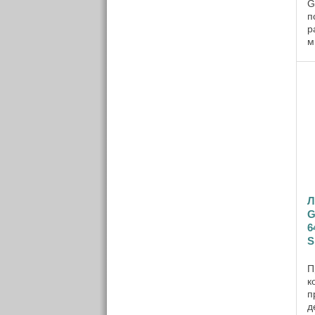
G
п
р
м
о
б
с
д
в
Л
G
6
S
П
к
п
д