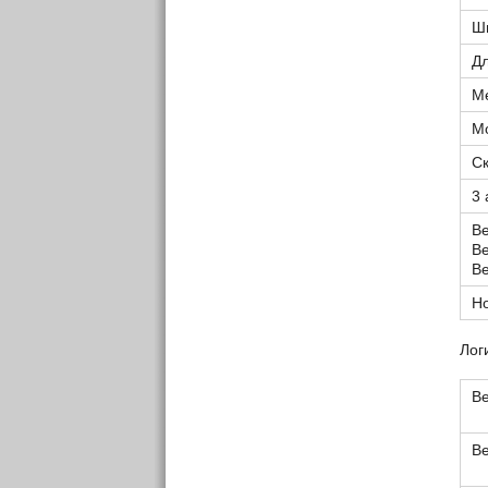
Ш
Дл
Ме
М
С
3
Ве
Ве
Ве
Н
Лог
Ве
Ве