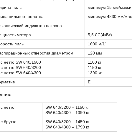
ирина пилы
минимум 15 мм/макси
ина пильного полотна
минимум 4830 мм/мак
ханический индикатор наклона
+
ощность мотора
5,5 ЛС(4кВт)
корость пилы
1600 м/1'
 аспирационных отверстия диаметром
120 мм
с нетто SW 640/1500
1100 кг
с нетто SW 640/3200
1150 кг
с нетто SW 640/4300
1390 кг
орматив
Е
истика
с нетто
SW 640/3200 – 1150 кг
SW 640/4300 – 1390 кг
с брутто
SW 640/3200 – 1450 кг
SW 640/4300 – 1790 кг