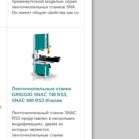
промежуточной моделью серии
ленточнопильных станков SNA.
Он имеет общие свойства как со
станками SNA 400, SNA 500, SNA
600, SNA 700, так и со SNAC
540, SNAC 640, SNAC 740, SNAC
840, SNAC 940 тем, что ...
Ленточнопильные станки
GRIGGIO SNAC 740 RS3,
SNAC 940 RS3 Италия
o
Ленточнопильный станок SNAC
RS3 представлен в нескольких
модификациях, двумя из
которых являются
ленточнопильные станки