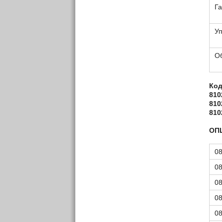
Г
У
О
Код
810
810
810
ОП
0
0
0
0
0