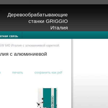
Деревообрабатывающие
станки GRIGGIO
Италия
атная связь
W 640 Италия с алюминиевой кареткой.
лия с алюминиевой
я
печать
сохранить как pdf