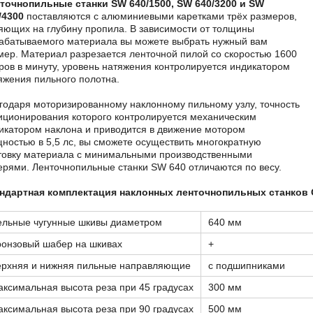
точнопильные станки SW 640/1500, SW 640/3200 и SW
/4300
поставляются с алюминиевыми каретками трёх размеров,
яющих на глубину пропила. В зависимости от толщины
абатываемого материала вы можете выбрать нужный вам
мер. Материал разрезается ленточной пилой со скоростью 1600
ров в минуту, уровень натяжения контролируется индикатором
яжения пильного полотна.
годаря моторизированному наклонному пильному узлу, точность
иционирования которого контролируется механическим
икатором наклона и приводится в движение мотором
ностью в 5,5 лс, вы сможете осуществить многократную
товку материала с минимальными производственными
ерями. Ленточнопильные станки SW 640 отличаются по весу.
ндартная комплектация наклонных ленточнопильных станков
ельные чугунные шкивы диаметром
640 мм
ронзовый шабер на шкивах
+
ерхняя и нижняя пильные направляющие
с подшипниками
ксимальная высота реза при 45 градусах
300 мм
ксимальная высота реза при 90 градусах
500 мм