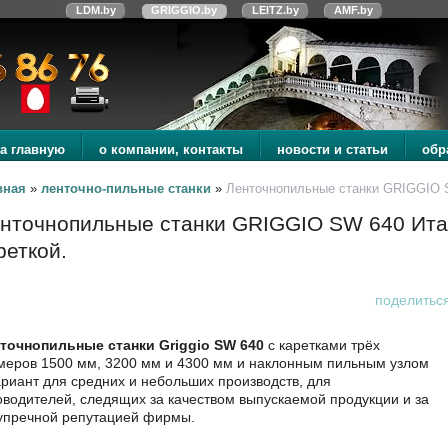
LDM.by
GRIGGIO.by
LEITZ.by
AMF.by
а главную
о компании, контакты
новости и статьи
обр
вная
»
ленточно-пильные станки
»
Ленточнопильные станки GRIGGIO S
нточнопильные станки GRIGGIO SW 640 Ита
реткой.
поделитьс
точнопильные станки Griggio SW 640
с каретками трёх
меров 1500 мм, 3200 мм и 4300 мм и наклонным пильным узлом
ариант для средних и небольших производств, для
оводителей, следящих за качеством выпускаемой продукции и за
упречной репутацией фирмы.