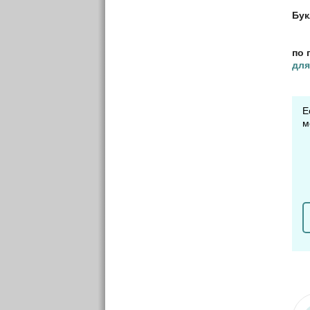
Бук
по 
для
Е
м