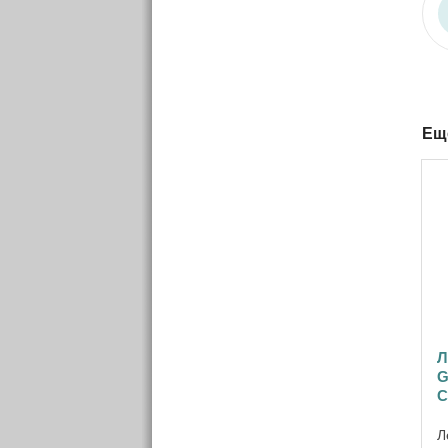
Ещ
Л
G
C
Л