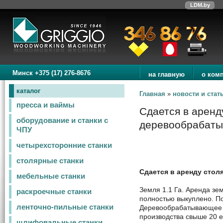
LDM.by
Минск +375 (17) 276-8676
на главную
о ком
каталог
Главная
»
новости и стат
пресса и ваймы
Сдается в аренд
оборудование и станки с
деревообрабаты
ЧПУ
четырехсторонние станки
столярные станки
Сдается в аренду стол
мебельные станки
Земля 1.1 Га. Аренда зе
раскроечные станки
полностью выкуплено. По
ленточно-пильные станки
Деревообрабатывающее 
производства свыше 20 е
шлифовальные станки